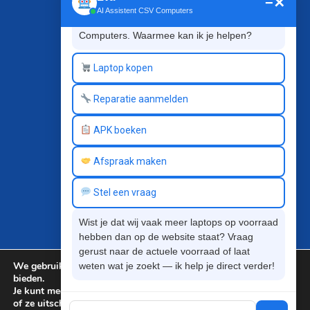
−
✕
AI Assistent CSV Computers
Game PC bouwen
Hoi! Ik ben Eva, de digitale assistent van CSV 
Eigen technische dienst
Computers. Waarmee kan ik je helpen?
Betaal in 3 termijnen met in3
Laptop kopen
Klantenservice
Reparatie aanmelden
Verzenden en afhalen
APK boeken
Betaling
Retourneren en ruilen
Afspraak maken
Privacy
inloggen
Stel een vraag
Over CSV Computers
Wist je dat wij vaak meer laptops op voorraad 
hebben dan op de website staat? Vraag 
Over ons
gerust naar de actuele voorraad of laat 
We gebruiken cookies om je de beste ervaring op onze site te
weten wat je zoekt — ik help je direct verder!
Contact
bieden.
Winkel
Je kunt meer te weten komen over welke cookies we gebruiken
of ze uitschakelen in
settings
.
Algemene voorwaarden