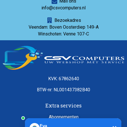
Mail ons
info@csvcomputers.nl
Bezoekadres
Veendam: Boven Oosterdiep 149-A
Winschoten: Venne 107-C
KVK: 67862640
BTW-nr: NL001437382B40
Extra services
Abonnementen
Verzekering
Eva