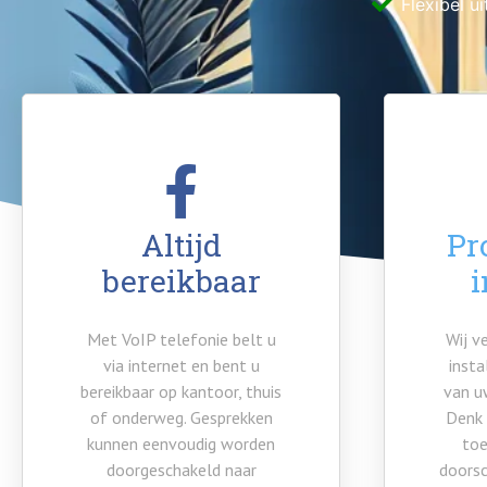
Flexibel u
Altijd
Pr
bereikbaar
i
Met VoIP telefonie belt u
Wij v
via internet en bent u
insta
bereikbaar op kantoor, thuis
van u
of onderweg. Gesprekken
Denk 
kunnen eenvoudig worden
toe
doorgeschakeld naar
doorsc