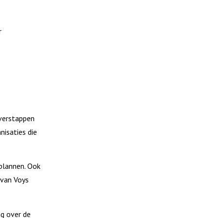
r
verstappen
nisaties die
lplannen. Ook
 van Voys
ag over de