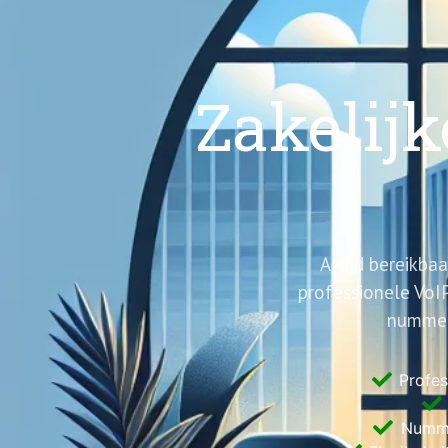
Zakelijk
Altijd bereikbaa
professionele VoI
nummer
Profes
Numme