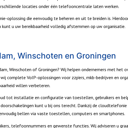
schillende locaties onder één telefooncentrale laten werken.
e-oplossing die eenvoudig te beheren en uit te breiden is. Hierdoo
en kunt u uw bereikbaarheid volledig afstemmen op uw organisatie.
ndam, Winschoten en Groningen
ndam, Winschoten of Groningen? Wij helpen ondernemers met het o
 wij complete VoIP-oplossingen voor zzp’ers, mkb-bedrijven en orga
baarheid willen verbeteren.
d tot installatie en configuratie van toestellen, gebruikers en be
 doorschakelingen kunt u bij ons terecht. Dankzij de cloudtelefonie
 eenvoudig bellen via vaste toestellen, computers en smartphones.
ikers, telefoonnummers en gewenste functies. Wij adviseren u gra