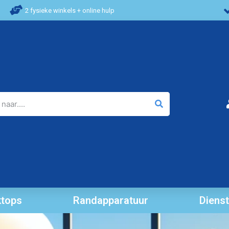
2 fysieke winkels + online hulp
tops
Randapparatuur
Diens