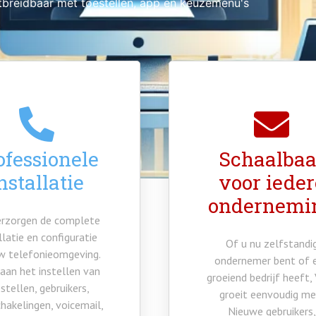
itbreidbaar met toestellen, app en keuzemenu's
ofessionele
Schaalbaa
nstallatie
voor ieder
ondernemi
erzorgen de complete
llatie en configuratie
Of u nu zelfstandi
w telefonieomgeving.
ondernemer bent of 
aan het instellen van
groeiend bedrijf heeft,
stellen, gebruikers,
groeit eenvoudig me
hakelingen, voicemail,
Nieuwe gebruikers,