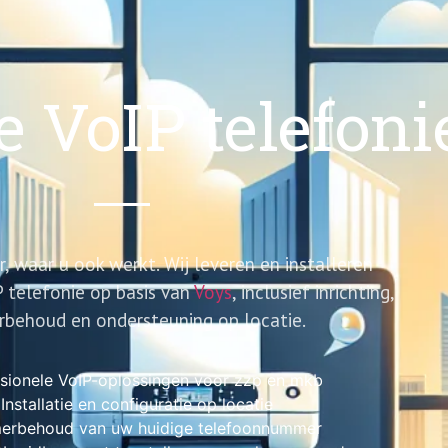
e VoIP telefoni
r, waar u ook werkt. Wij leveren en installeren
P telefonie op basis van
Voys
, inclusief inrichting,
behoud en ondersteuning op locatie.
sionele VoIP-oplossingen voor zzp en mkb
Installatie en configuratie op locatie
rbehoud van uw huidige telefoonnummer