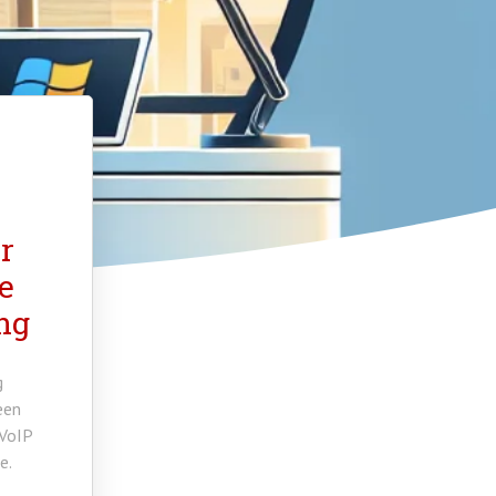
r
e
ng
g
een
 VoIP
e.