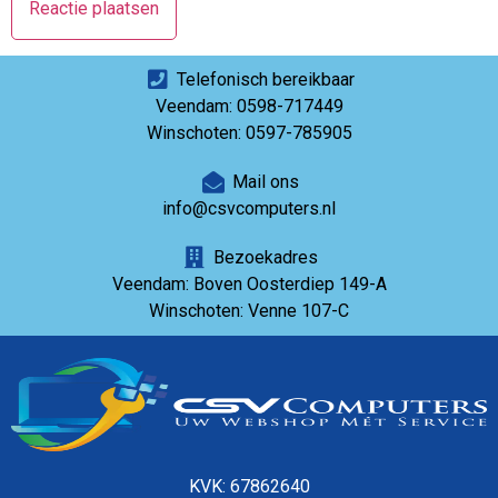
Telefonisch bereikbaar
Veendam: 0598-717449
Winschoten: 0597-785905
Mail ons
info@csvcomputers.nl
Bezoekadres
Veendam: Boven Oosterdiep 149-A
Winschoten: Venne 107-C
KVK: 67862640