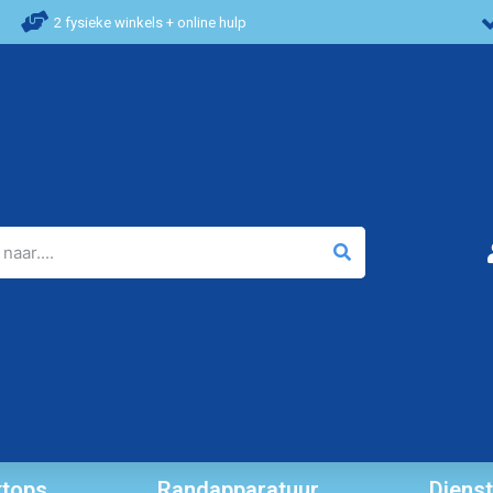
2 fysieke winkels + online hulp
tops
Randapparatuur
Diens