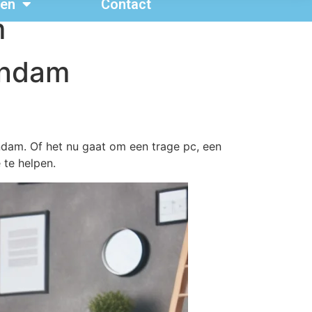
ten
Contact
m
endam
ndam. Of het nu gaat om een trage pc, een
 te helpen.