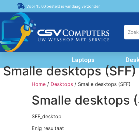
Voor 15:00 besteld is vandaag verzonden
Laptops
Desk
Smalle desktops (SFF)
Home
/
Desktops
/ Smalle desktops (SFF)
Smalle desktops 
SFF_desktop
Enig resultaat