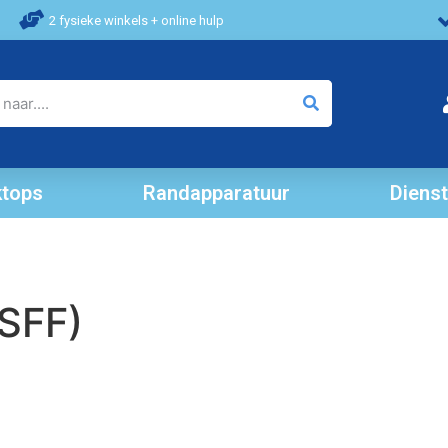
2 fysieke winkels + online hulp
tops
Randapparatuur
Diens
(SFF)